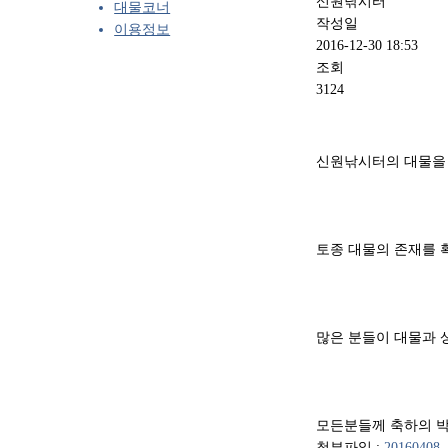
신원낚시터
대물코너
작성일
이용정보
2016-12-30 18:53
조회
3124
신원낚시터의 대물을 만
토종 대물의 존재를 
많은 분들이 대물과 
모든분들께 축하의 박
첨부파일 :
20160408_