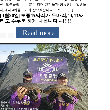
신 ‘오붕클럽’ 네분은 좌대,완전노지(정류장) 일반노
지,에서 4짜를10마리 잡으셨습니다~~!!! […]
[4월20일]토종45짜리가 두마리,44,43짜
리도 수두룩 하게 나옵니다~~!!!!!
Read more