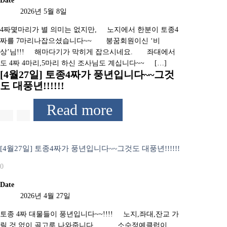
Date
2026년 5월 8일
4짜몇마리가 별 의미는 없지만, 노지에서 한분이 토종4
짜를 7마리나잡으셨습니다~~ 붕꿈회원이신 ‘비
상’님!!! 해마다기가 막히게 잡으시네요. 좌대에서
도 4짜 4마리,5마리 하신 조사님도 계십니다~~ […]
[4월27일] 토종4짜가 풍년입니다~~그것
도 대풍년!!!!!!
Read more
[4월27일] 토종4짜가 풍년입니다~~그것도 대풍년!!!!!!
0
Date
2026년 4월 27일
토종 4짜 대물들이 풍년입니다~~!!!! 노지,좌대,잔교 가
릴 것 없이 골고루 나와줍니다. 소수정예클럽이