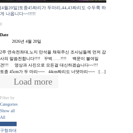
[4월20일]토종45짜리가 두마리,44,43짜리도 수두룩 하
게 나옵니다~~!!!!!
0
Date
2026년 4월 20일
2주 연속전좌대,노지 만석을 채워주신 조사님들께 먼저 감
사의 말씀전합니다!!!! 꾸벅……!!!! 백문이 불여일
견!!! 영상과 사진으로 모든걸 대신하겠습니다~~!!!
토종 45cm가 두 마리~~~ 44cm짜리도 너댓마리~~~ […]
Load more
Filter by
Categories
Show all
All
공지사항
구형좌대