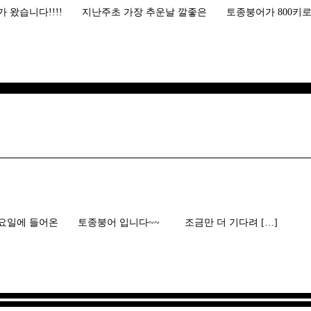
왔습니다!!!! 지난주초 가장 추운날 깔좋은 토종붕어가 800키로넘
요일에 들어온 토종붕어 입니다~~ 조금만 더 기다려 […]