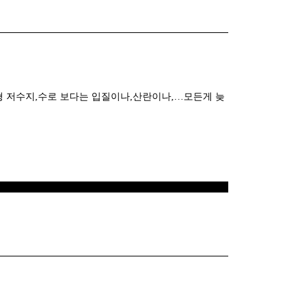
형 저수지,수로 보다는 입질이나,산란이나,…모든게 늦