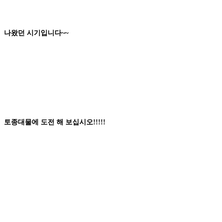
나왔던
시기
입니다
~~
토종대물
에
도전
해 보십시오
!!!!!