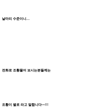
낱마리
수준이니
…
전화
로
조황
물어 보시는분들께는
조황이
별로
라고 말합니다
~~!!!