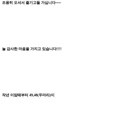
조용히
오셔서
즐기고들
가십니다
~~~
늘
감사한 마음
을 가지고 있습니다
!!!!
작년
이맘때
부터
49,48
(
두마리
)
이