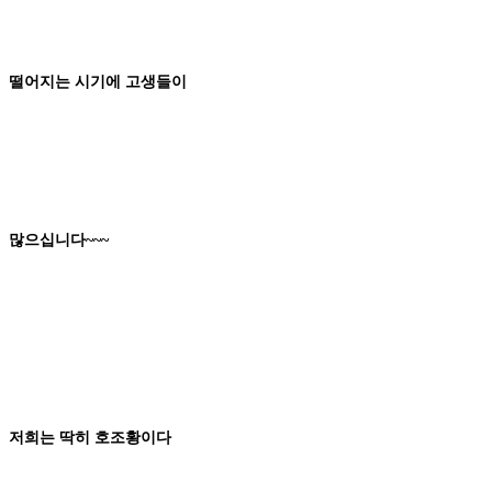
떨어지는 시기에
고생
들이
많으십니다
~~~
저희는 딱히
호조황
이다