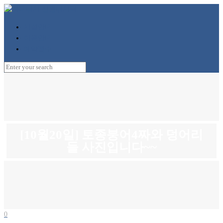
시설안내
이용안내
예약접수
[10월20일] 토종붕어4짜와 덩어리
들 사진입니다~~
0