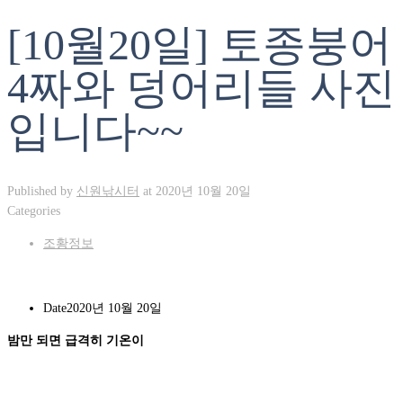
[10월20일] 토종붕어
4짜와 덩어리들 사진
입니다~~
Published by
신원낚시터
at
2020년 10월 20일
Categories
조황정보
Date
2020년 10월 20일
밤만
되면 급격히
기온
이