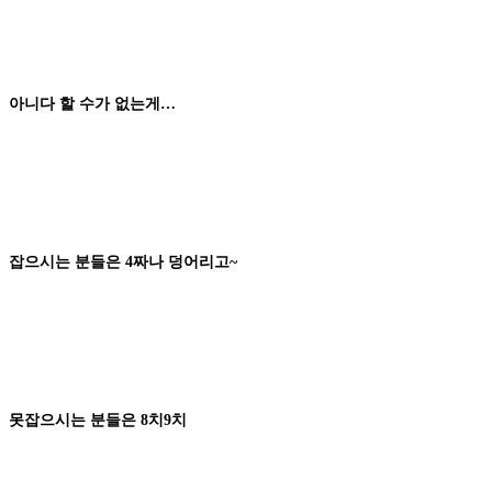
아니다
할 수가 없는게
…
잡으시는
분들은
4
짜나 덩어리
고
~
못잡으시는 분들은
8
치
9
치