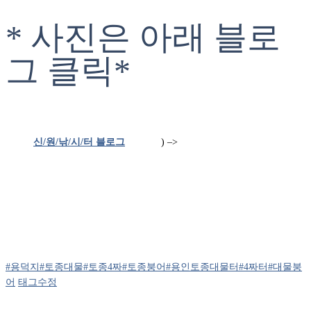
* 사진은 아래 블로
그 클릭*
신/원/낚/시/터 블로그
) –>
#용덕지
#토종대물
#토종4짜
#토종붕어
#용인토종대물터
#4짜터
#대물붕
어
태그수정