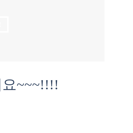
!
~~~!!!!