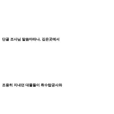
단골 조사님
말씀마따나
,
깊은곳에서
조용히 지내던
대물들이
취수탑공사
와