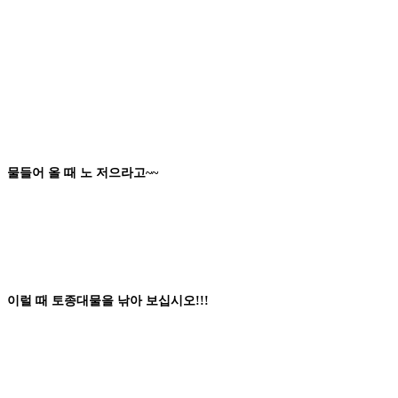
물들어 올 때
노 저으라고
~~
이럴 때
토종대물
을
낚아 보십시오
!!!