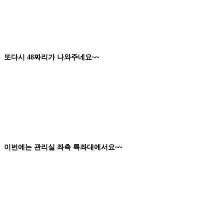
또다시
48
짜리
가 나와주네요
~~
이번에는 관리실
좌측 특좌대
에서요
~~