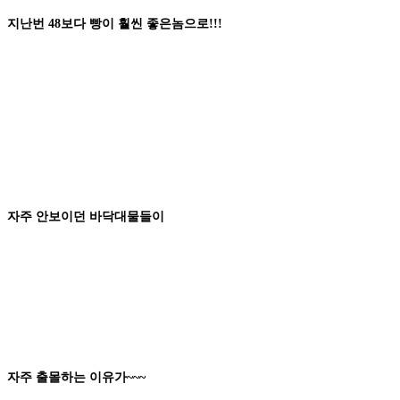
지난번
48
보다
빵이
훨씬
좋은놈
으로
!!!
자주 안보이던
바닥대물
들이
자주
출몰하는
이유가
~~~