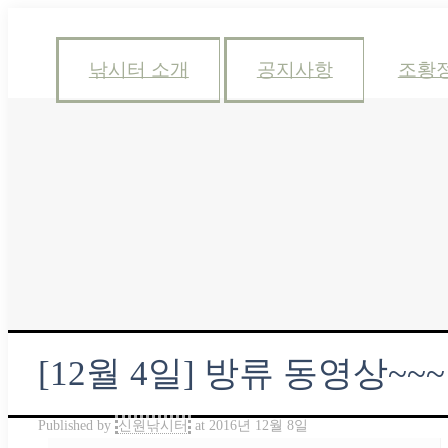
낚시터 소개
공지사항
조황
[12월 4일] 방류 동영상~~~
Published by
신원낚시터
at
2016년 12월 8일