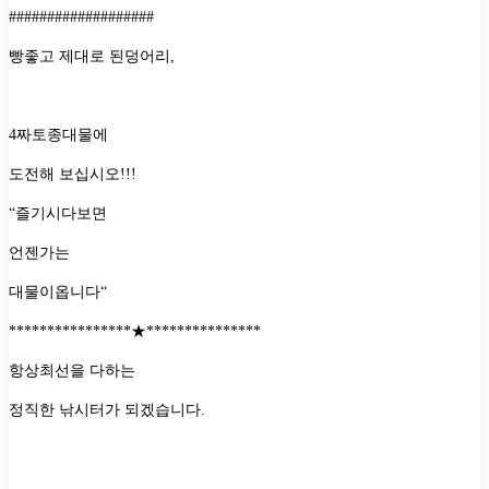
###################
빵좋고 제대로 된덩어리
,
4
짜토종대물에
도전해 보십시오
!!!
“
즐기시다보면
언젠가는
대물이옵니다
“
****************
★
***************
항상최선을 다하는
정직한 낚시터가 되겠습니다
.