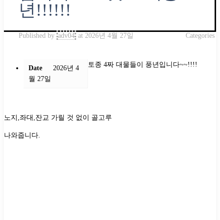
년!!!!!!
Published by
adv04
at
2026년 4월 27일
Categories
토종
4
짜 대물들이 풍년입니다
~~!!!!
Date
2026년 4
월 27일
노지
,
좌대
,
잔교 가릴 것 없이 골고루
나와줍니다
.