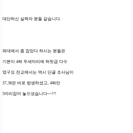
대단하신 실력자 분들 같습니다
.
좌대에서 좀 잡았다 하시는 분들은
기본이
4
짜 두세마리에 허릿급 다수
였구요
.
잔교에서는 역시 단골 조사님이
37,38
은 바로 방생하셨고
,
4
짜만
5
마리잡아 놓으셨습니다
~~!!!