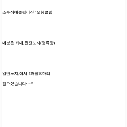
소수정예클럽이신
‘
오붕클럽
’
네분은 좌대
,
완전노지
(
정류장
)
일반노지
,
에서
4
짜를
10
마리
잡으셨습니다
~~!!!