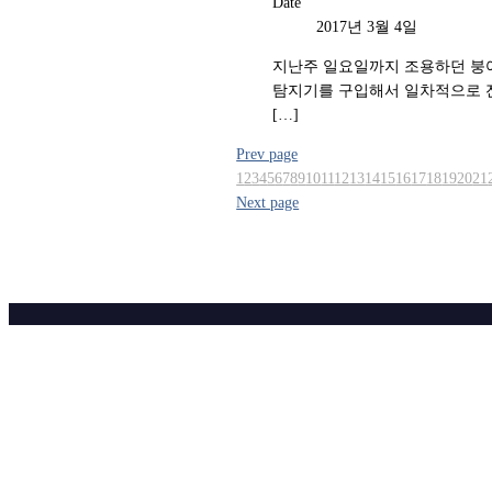
Date
2017년 3월 4일
지난주 일요일까지 조용하던 붕
탐지기를 구입해서 일차적으로 
[…]
Prev page
1
2
3
4
5
6
7
8
9
10
11
12
13
14
15
16
17
18
19
20
21
Next page