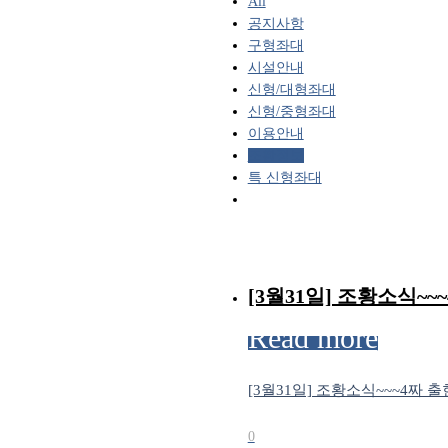
All
공지사항
구형좌대
시설안내
신형/대형좌대
신형/중형좌대
이용안내
조황정보
특 신형좌대
[3월31일] 조황소식~~~4
Read more
[3월31일] 조황소식~~~4짜 출현!
0