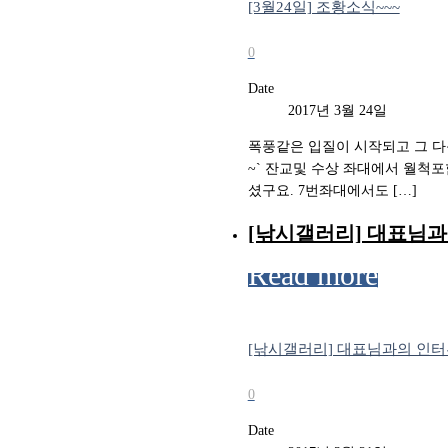
[3월24일] 조황소식~~~
0
Date
2017년 3월 24일
폭풍같은 입질이 시작되고 그 
~` 잔교및 수상 좌대에서 월척포
셨구요. 7번좌대에서도 […]
[낚시갤러리] 대표님과의
Read more
[낚시갤러리] 대표님과의 인터뷰~
0
Date